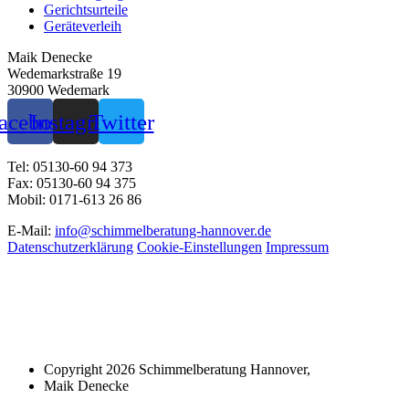
Gerichtsurteile
Geräteverleih
Maik Denecke
Wedemarkstraße 19
30900 Wedemark
acebook
Instagram
Twitter
Tel:
05130-60 94 373
Fax:
05130-60 94 375
Mobil:
0171-613 26 86
E-Mail:
info@schimmelberatung-hannover.de
Datenschutzerklärung
Cookie-Einstellungen
Impressum
Copyright 2026 Schimmelberatung Hannover,
Maik Denecke