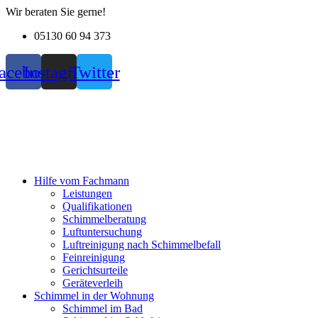
Zum
Wir beraten Sie gerne!
Inhalt
05130 60 94 373
wechseln
acebook
Instagram
Twitter
Hilfe vom Fachmann
Leistungen
Qualifikationen
Schimmelberatung
Luftuntersuchung
Luftreinigung nach Schimmelbefall
Feinreinigung
Gerichtsurteile
Geräteverleih
Schimmel in der Wohnung
Schimmel im Bad