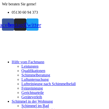
Zum
Wir beraten Sie gerne!
Inhalt
05130 60 94 373
wechseln
acebook
Instagram
Twitter
Hilfe vom Fachmann
Leistungen
Qualifikationen
Schimmelberatung
Luftuntersuchung
Luftreinigung nach Schimmelbefall
Feinreinigung
Gerichtsurteile
Geräteverleih
Schimmel in der Wohnung
Schimmel im Bad