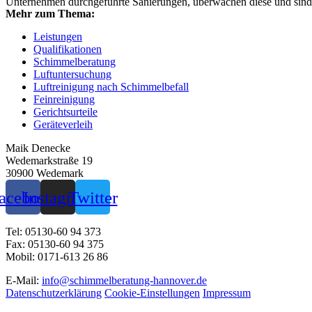
Unternehmen durchgeführte Sanierungen, überwachen diese und sind 
Mehr zum Thema:
Leistungen
Qualifikationen
Schimmelberatung
Luftuntersuchung
Luftreinigung nach Schimmelbefall
Feinreinigung
Gerichtsurteile
Geräteverleih
Maik Denecke
Wedemarkstraße 19
30900 Wedemark
acebook
Instagram
Twitter
Tel:
05130-60 94 373
Fax:
05130-60 94 375
Mobil:
0171-613 26 86
E-Mail:
info@schimmelberatung-hannover.de
Datenschutzerklärung
Cookie-Einstellungen
Impressum