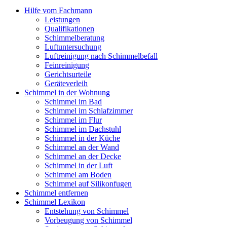
Hilfe vom Fachmann
Leistungen
Qualifikationen
Schimmelberatung
Luftuntersuchung
Luftreinigung nach Schimmelbefall
Feinreinigung
Gerichtsurteile
Geräteverleih
Schimmel in der Wohnung
Schimmel im Bad
Schimmel im Schlafzimmer
Schimmel im Flur
Schimmel im Dachstuhl
Schimmel in der Küche
Schimmel an der Wand
Schimmel an der Decke
Schimmel in der Luft
Schimmel am Boden
Schimmel auf Silikonfugen
Schimmel entfernen
Schimmel Lexikon
Entstehung von Schimmel
Vorbeugung von Schimmel