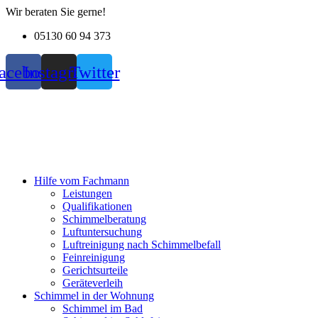
Zum
Wir beraten Sie gerne!
Inhalt
05130 60 94 373
wechseln
acebook
Instagram
Twitter
Hilfe vom Fachmann
Leistungen
Qualifikationen
Schimmelberatung
Luftuntersuchung
Luftreinigung nach Schimmelbefall
Feinreinigung
Gerichtsurteile
Geräteverleih
Schimmel in der Wohnung
Schimmel im Bad